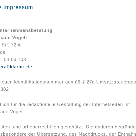
 / Impressum
Unternehmensberatung
tiane Vogell
 Str. 72 A
ade
1 54 69 708
ce(at)klarnix.de
euer-Identifikationsnummer gemäß § 27a Umsatzsteuerges
9302
lich für die redaktionelle Gestaltung der Internetseiten ist
iane Vogell.
iten sind urheberrechtlich geschützt. Die dadurch begründe
nsbesondere der Übersetzung, des Nachdrucks, der Entnah