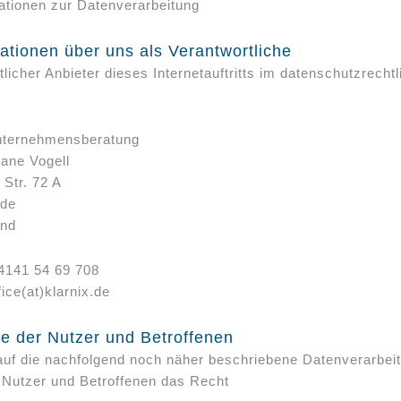
mationen zur Datenverarbeitung
mationen über uns als Verantwortliche
licher Anbieter dieses Internetauftritts im datenschutzrecht
nternehmensberatung
iane Vogell
 Str. 72 A
ade
and
04141 54 69 708
fice(at)klarnix.de
te der Nutzer und Betroffenen
 auf die nachfolgend noch näher beschriebene Datenverarbei
 Nutzer und Betroffenen das Recht