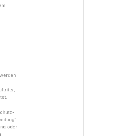
hem
 werden
tritts,
tet.
schutz-
eitung"
ang oder
n