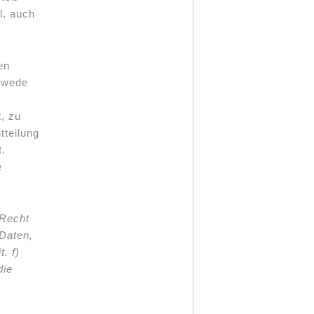
l. auch
en
edwede
, zu
tteilung
.
e
 Recht
 Daten,
. f)
die