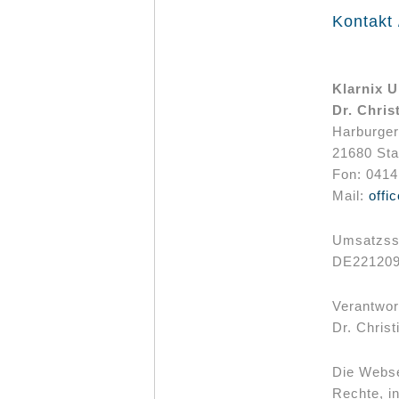
Kontakt
Klarnix 
Dr. Chris
Harburger
21680 St
Fon: 0414
Mail:
offi
Umsatzsst
DE22120
Verantwort
Dr. Christ
Die Webse
Rechte, i