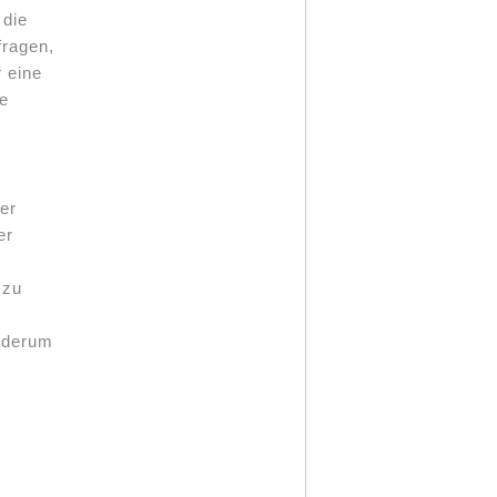
 die
fragen,
 eine
e
er
er
 zu
ederum