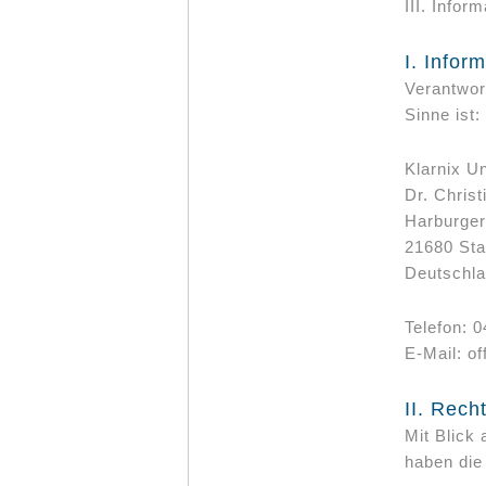
III. Infor
I. Infor
Verantwort
Sinne ist:
Klarnix U
Dr. Christ
Harburger
21680 St
Deutschl
Telefon: 
E-Mail: of
II. Rech
Mit Blick
haben die