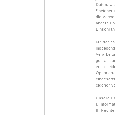
Daten, wi
Speicheru
die Verwe
andere Fo
Einschrän
Mit der n
insbesond
Verarbeit
gemeinsam
entscheid
Optimieru
eingesetz
eigener V
Unsere Dat
I. Informa
II. Recht