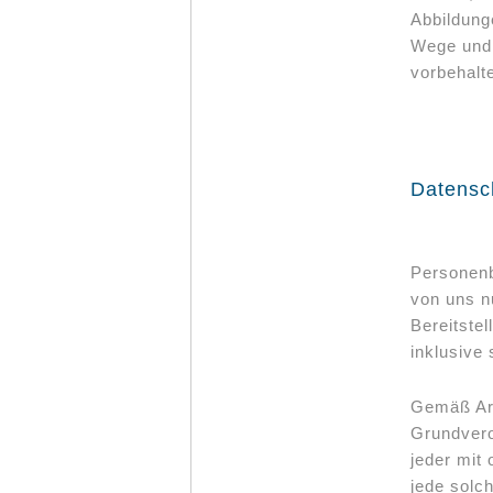
Abbildung
Wege und 
vorbehalt
Datensc
Personenb
von uns n
Bereitstel
inklusive 
Gemäß Art
Grundvero
jeder mit 
jede solc