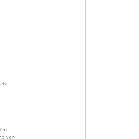
etz:
ten
me von