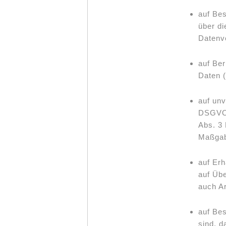
auf Bes
über di
Datenve
auf Ber
Daten (
auf unv
DSGVO),
Abs. 3 
Maßgab
auf Erh
auf Übe
auch A
auf Bes
sind, d