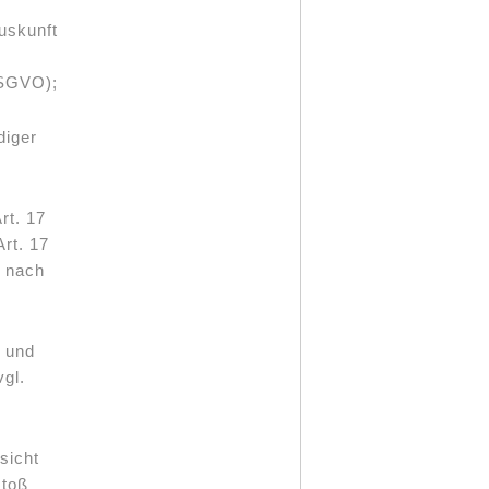
uskunft
DSGVO);
diger
rt. 17
rt. 17
g nach
n und
gl.
sicht
stoß