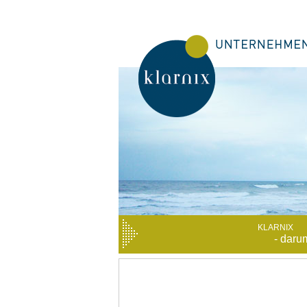
KLARNIX
- daru