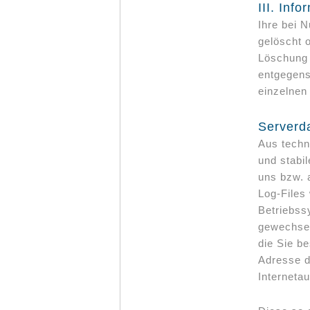
III. Inf
Ihre bei N
gelöscht o
Löschung 
entgegens
einzelnen
Serverd
Aus techn
und stabil
uns bzw. 
Log-Files
Betriebssy
gewechsel
die Sie b
Adresse d
Internetau