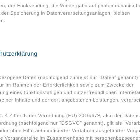
en, der Funksendung, die Wiedergabe auf photomechanisc
der Speicherung in Datenverarbeitungsanlagen, bleiben
en.
hutzerklärung
ezogene Daten (nachfolgend zumeist nur "Daten" genannt)
ur im Rahmen der Erforderlichkeit sowie zum Zwecke der
lung eines funktionsfähigen und nutzerfreundlichen Internetauf
seiner Inhalte und der dort angebotenen Leistungen, verarbei
. 4 Ziffer 1. der Verordnung (EU) 2016/679, also der Daten
rdnung (nachfolgend nur "DSGVO" genannt), gilt als "Verarb
oder ohne Hilfe automatisierter Verfahren ausgeführter Vorg
he Vorgangsreihe im Zusammenhang mit personenbezogene