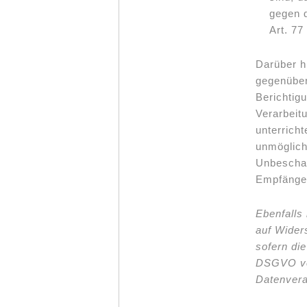
gegen d
Art. 7
Darüber hi
gegenüber
Berichtig
Verarbeitu
unterricht
unmöglich
Unbeschad
Empfänge
Ebenfalls
auf Wider
sofern die
DSGVO ver
Datenvera