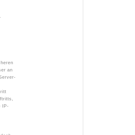
r
cheren
ser an
Server-
itt
ritts,
 IP-